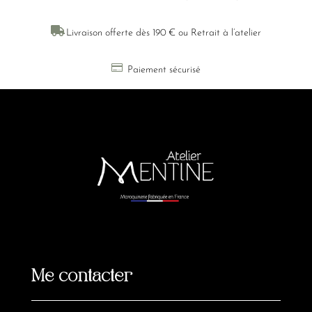

Livraison offerte dès 190 € ou Retrait à l’atelier

Paiement sécurisé
Me contacter