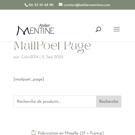
06 23 10 68 90
contact@ateliermentine.com
MailPoet Page
par
Calvi2014
|
11, Sep 2025
[mailpoet_page]
Recherche

Fabrication en Moselle (57 • France)