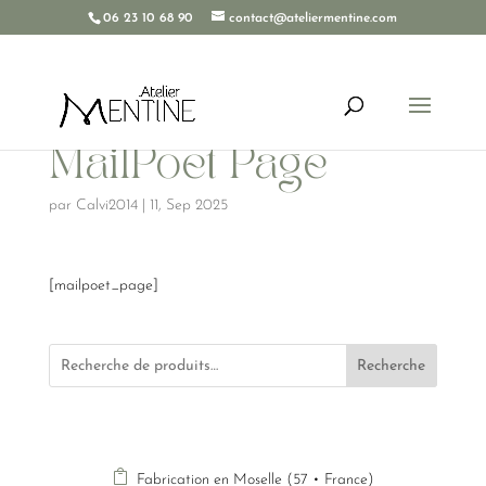
06 23 10 68 90
contact@ateliermentine.com
MailPoet Page
par
Calvi2014
|
11, Sep 2025
[mailpoet_page]
Recherche

Fabrication en Moselle (57 • France)