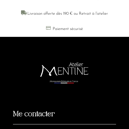

Livraison offerte dès 190 € ou Retrait à l’atelier

Paiement sécurisé
Me contacter