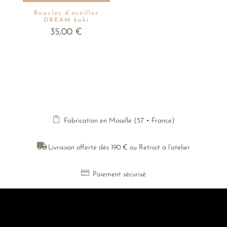
Boucles d’oreilles
DREAM kaki
35,00
€

Fabrication en Moselle (57 • France)

Livraison offerte dès 190 € ou Retrait à l’atelier

Paiement sécurisé