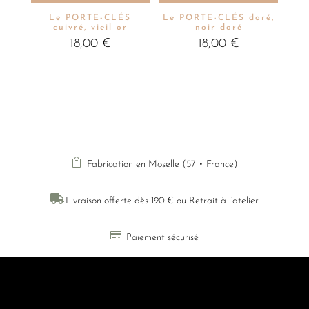
Le PORTE-CLÉS
Le PORTE-CLÉS doré,
cuivré, vieil or
noir doré
18,00
€
18,00
€

Fabrication en Moselle (57 • France)

Livraison offerte dès 190 € ou Retrait à l’atelier

Paiement sécurisé