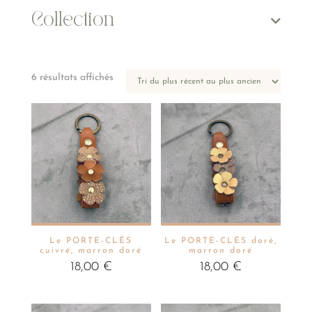
Collection
Trié
6 résultats affichés
du
plus
récent
au
plus
ancien
Le PORTE-CLÉS
Le PORTE-CLÉS doré,
cuivré, marron doré
marron doré
18,00
€
18,00
€