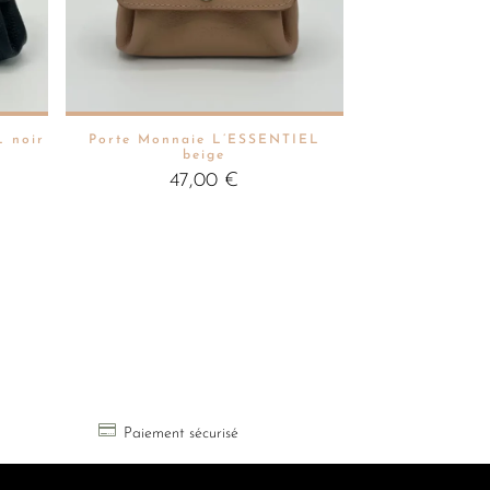
L noir
Porte Monnaie L’ESSENTIEL
beige
47,00
€

Paiement sécurisé