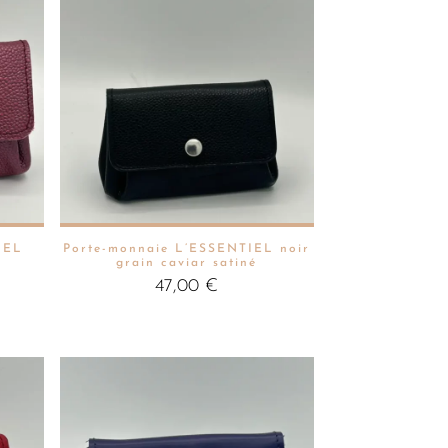
IEL
Porte-monnaie L’ESSENTIEL noir
grain caviar satiné
47,00
€