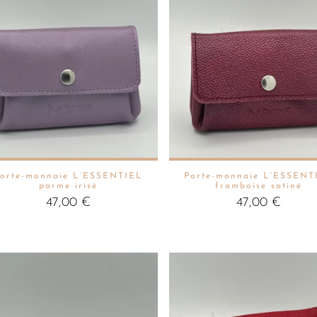
orte-monnaie L’ESSENTIEL
Porte-monnaie L’ESSENT
parme irisé
framboise satiné
47,00
€
47,00
€