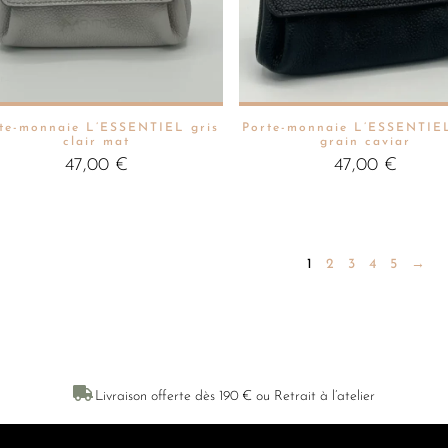
te-monnaie L’ESSENTIEL gris
Porte-monnaie L’ESSENTIE
clair mat
grain caviar
47,00
€
47,00
€
1
2
3
4
5
→

Livraison offerte dès 190 € ou Retrait à l’atelier