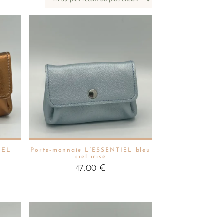
IEL
Porte-monnaie L’ESSENTIEL bleu
ciel irisé
47,00
€