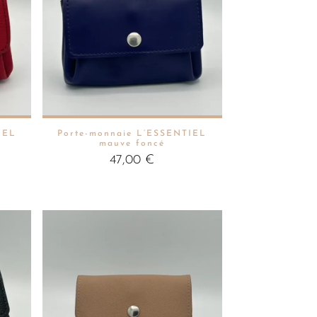
IEL
Porte-monnaie L’ESSENTIEL
mauve foncé
47,00
€