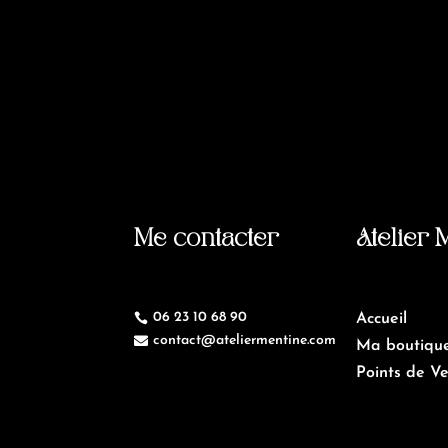
Me contacter
Atelier 
06 23 10 68 90

Accueil
contact@ateliermentine.com

Ma boutiqu
Points de V