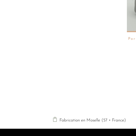
Por

Fabrication en Moselle (57 • France)