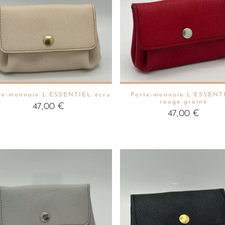
te-monnaie L’ESSENTIEL écru
Porte-monnaie L’ESSENT
rouge grainé
47,00
€
47,00
€