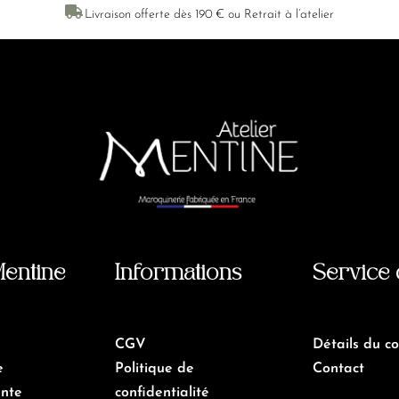

Livraison offerte dès 190 € ou Retrait à l’atelier
Mentine
Informations
Service 
CGV
Détails du c
e
Politique de
Contact
ente
confidentialité