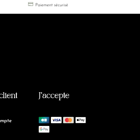

Paiement sécurisé
client
J’accepte
ompte