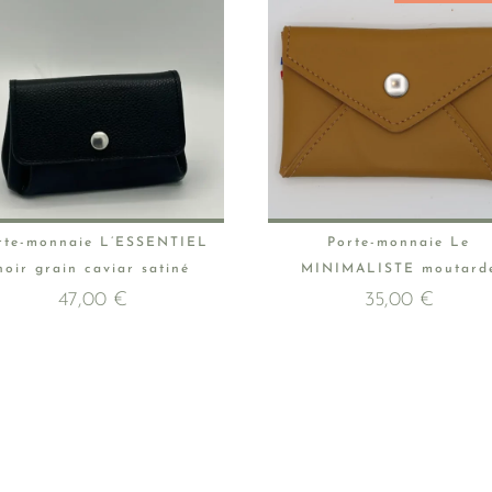
rte-monnaie L’ESSENTIEL
Porte-monnaie Le
noir grain caviar satiné
MINIMALISTE moutard
47,00
€
35,00
€