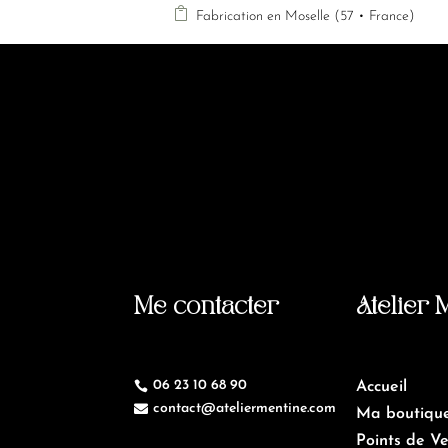

Fabrication en Moselle (57 • France)
Me contacter
Atelier 
06 23 10 68 90

Accueil
contact@ateliermentine.com

Ma boutiqu
Points de V