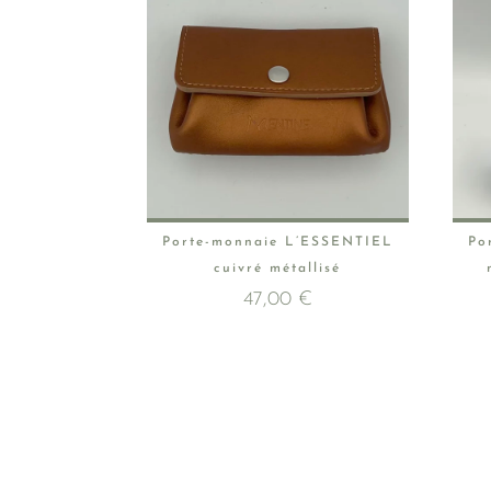
Porte-monnaie L’ESSENTIEL
Po
cuivré métallisé
47,00
€