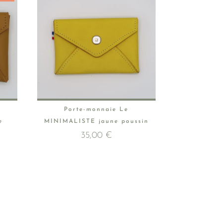
Porte-monnaie Le
e
MINIMALISTE jaune poussin
35,00
€