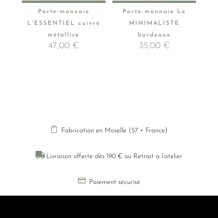
Porte-monnaie
Porte-monnaie Le
L’ESSENTIEL cuivré
MINIMALISTE
métallisé
bordeaux
47,00
€
35,00
€

Fabrication en Moselle (57 • France)

Livraison offerte dès 190 € ou Retrait à l’atelier

Paiement sécurisé