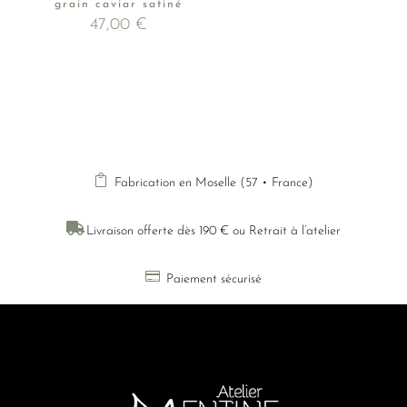
grain caviar satiné
47,00
€

Fabrication en Moselle (57 • France)

Livraison offerte dès 190 € ou Retrait à l’atelier

Paiement sécurisé