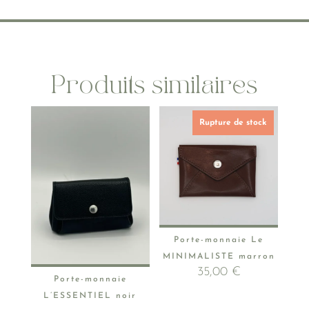
Produits similaires
Rupture de stock
Porte-monnaie Le
MINIMALISTE marron
35,00
€
Porte-monnaie
L’ESSENTIEL noir