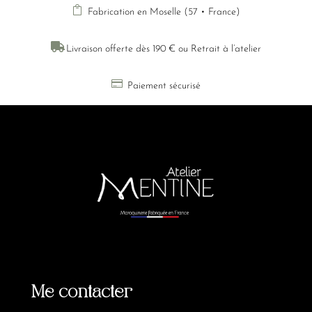

Fabrication en Moselle (57 • France)

Livraison offerte dès 190 € ou Retrait à l’atelier

Paiement sécurisé
Me contacter