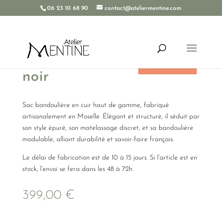
06 23 10 68 90
contact@ateliermentine.com
Sac L’ÉPURE matelassé
Rupture de stock
noir
Sac bandoulière en cuir haut de gamme, fabriqué
artisanalement en Moselle. Élégant et structuré, il séduit par
son style épuré, son matelassage discret, et sa bandoulière
modulable, alliant durabilité et savoir-faire français.
Le délai de fabrication est de 10 à 15 jours. Si l’article est en
stock, l’envoi se fera dans les 48 à 72h.
399,00
€