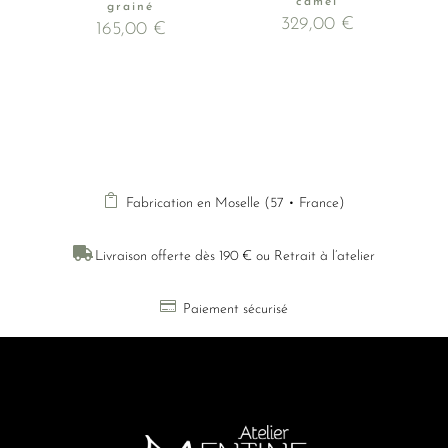
camel
grainé
329,00
€
165,00
€

Fabrication en Moselle (57 • France)

Livraison offerte dès 190 € ou Retrait à l’atelier

Paiement sécurisé