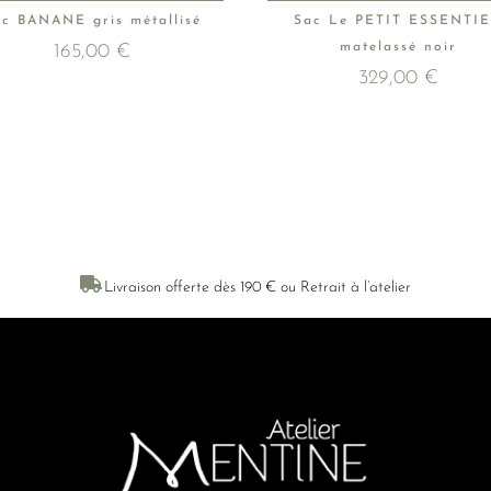
ac BANANE gris métallisé
Sac Le PETIT ESSENTI
matelassé noir
165,00
€
329,00
€

Livraison offerte dès 190 € ou Retrait à l’atelier