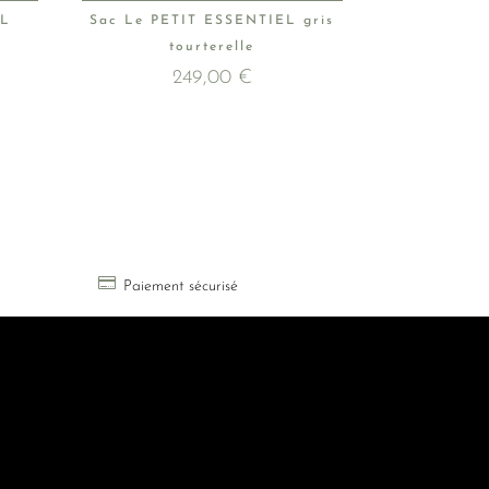
EL
Sac Le PETIT ESSENTIEL gris
tourterelle
249,00
€

Paiement sécurisé