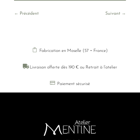
←
Précédent
Suivant
→

Fabrication en Moselle (57 • France)

Livraison offerte dès 190 € ou Retrait à l’atelier

Paiement sécurisé